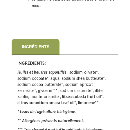
main
.
INGRÉDIENTS
INGREDIENTS:
Huiles et beurres saponifiés
:
sodium olivate*,
sodium cocoate*, aqua, sodium shea butterate*,
sodium cocoa butterate*, sodium apricot
kernelate*, glycerin***, sodium casterate*, illite,
kaolin, montmorilonite ,
litsea cubeda fruit
oil*,
citrus aurantium amara Leaf oil*, limonene**.
* Issus de l’agriculture biologique.
** Allergènes présents naturellement.
*** Transformé à partir d’ingrédients biologiques.