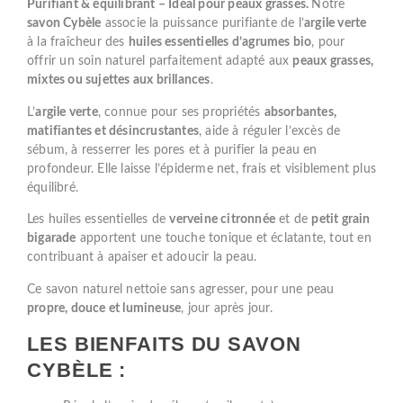
Purifiant & équilibrant – Idéal pour peaux grasses.
Notre
savon Cybèle
associe la puissance purifiante de l’
argile verte
à la fraîcheur des
huiles essentielles d’agrumes bio
, pour
offrir un soin naturel parfaitement adapté aux
peaux grasses,
mixtes ou sujettes aux brillances
.
L’
argile verte
, connue pour ses propriétés
absorbantes,
matifiantes et désincrustantes
, aide à réguler l’excès de
sébum, à resserrer les pores et à purifier la peau en
profondeur. Elle laisse l’épiderme net, frais et visiblement plus
équilibré.
Les huiles essentielles de
verveine citronnée
et de
petit grain
bigarade
apportent une touche tonique et éclatante, tout en
contribuant à apaiser et adoucir la peau.
Ce savon naturel nettoie sans agresser, pour une peau
propre, douce et lumineuse
, jour après jour.
LES BIENFAITS DU SAVON
CYBÈLE :