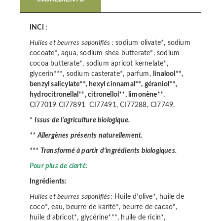
INCI :
Huiles et beurres saponifiés :
sodium olivate*, sodium
cocoate*, aqua, sodium shea butterate*, sodium
cocoa butterate*, sodium apricot kernelate*,
glycerin***, sodium casterate*, parfum,
linalool**,
benzyl salicylate**, hexyl cinnamal**, géraniol**,
hydrocitronellal**, citronellol**, limonène**
,
CI77019 CI77891 CI77491, CI77288, CI7749.
*
Issus de l’agriculture biologique.
** Allergènes présents naturellement.
*** Transformé à partir d’ingrédients biologiques.
Pour plus de clarté:
Ingrédients
:
Huiles et beurres saponifiés
: Huile d’olive*, huile de
coco*, eau, beurre de karité*, beurre de cacao*,
huile d’abricot*, glycérine***, huile de ricin*,